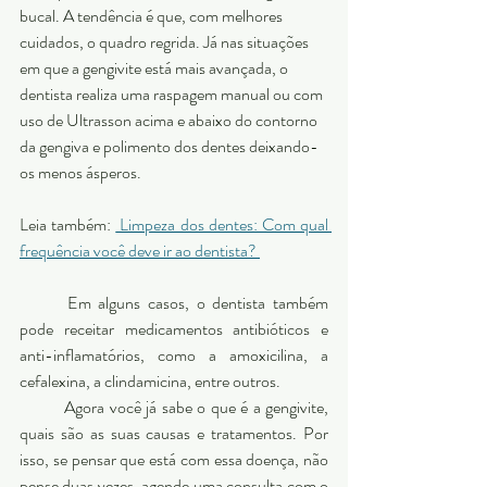
bucal. A tendência é que, com melhores 
cuidados, o quadro regrida. Já nas situações 
em que a gengivite está mais avançada, o 
dentista realiza uma raspagem manual ou com 
uso de Ultrasson acima e abaixo do contorno 
da gengiva e polimento dos dentes deixando-
os menos ásperos. 
Leia também: 
 Limpeza dos dentes: Com qual 
frequência você deve ir ao dentista? 
	Em alguns casos, o dentista também 
pode receitar medicamentos antibióticos e 
anti-inflamatórios, como a amoxicilina, a 
cefalexina, a clindamicina, entre outros. 
	Agora você já sabe o que é a gengivite, 
quais são as suas causas e tratamentos. Por 
isso, se pensar que está com essa doença, não 
pense duas vezes, agende uma consulta com o 