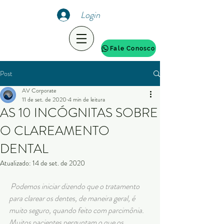
Login
Fale Conosco
Post
AV Corporate
11 de set. de 2020
4 min de leitura
AS 10 INCÓGNITAS SOBRE
O CLAREAMENTO
DENTAL
Atualizado:
14 de set. de 2020
Podemos iniciar dizendo que o tratamento 
para clarear os dentes, de maneira geral, é 
muito seguro, quando feito com parcimônia. 
Muitos pacientes perguntam o que os 