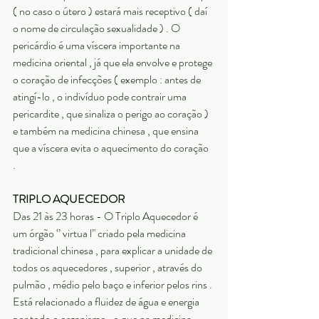
( no caso o útero ) estará mais receptivo ( daí 
o nome de circulação sexualidade ) . O 
pericárdio é uma víscera importante na 
medicina oriental , já que ela envolve e protege 
o coração de infecções ( exemplo : antes de 
atingí-lo , o indivíduo pode contrair uma 
pericardite , que sinaliza o perigo ao coração ) 
e também na medicina chinesa , que ensina 
que a víscera evita o aquecimento do coração 
. 
TRIPLO AQUECEDOR
Das 21 às 23 horas - O Triplo Aquecedor é 
um órgão ‘’ virtua l’' criado pela medicina 
tradicional chinesa , para explicar a unidade de 
todos os aquecedores , superior , através do 
pulmão , médio pelo baço e inferior pelos rins . 
Está relacionado a fluidez de água e energia 
por todo o organismo , o que na medicina 