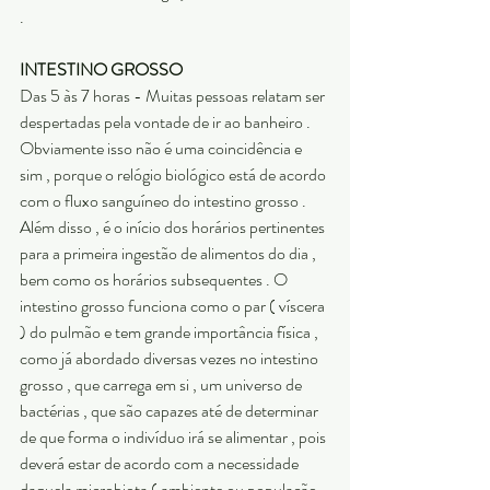
. 
INTESTINO GROSSO
Das 5 às 7 horas - Muitas pessoas relatam ser 
despertadas pela vontade de ir ao banheiro . 
Obviamente isso não é uma coincidência e 
sim , porque o relógio biológico está de acordo 
com o fluxo sanguíneo do intestino grosso . 
Além disso , é o início dos horários pertinentes 
para a primeira ingestão de alimentos do dia , 
bem como os horários subsequentes . O 
intestino grosso funciona como o par ( víscera 
) do pulmão e tem grande importância física , 
como já abordado diversas vezes no intestino 
grosso , que carrega em si , um universo de 
bactérias , que são capazes até de determinar 
de que forma o indivíduo irá se alimentar , pois 
deverá estar de acordo com a necessidade 
daquela microbiota ( ambiente ou população 