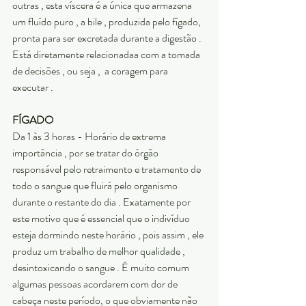
outras , esta víscera é a única que armazena 
um fluído puro , a bile , produzida pelo fígado, 
pronta para ser excretada durante a digestão . 
Está diretamente relacionadaa com a tomada 
de decisões , ou seja ,  a coragem para 
executar . 
FÍGADO
Da 1 às 3 horas - Horário de extrema 
importância , por se tratar do órgão 
responsável pelo retraimento e tratamento de 
todo o sangue que fluirá pelo organismo 
durante o restante do dia . Exatamente por 
este motivo que é essencial que o indivíduo 
esteja dormindo neste horário , pois assim , ele 
produz um trabalho de melhor qualidade , 
desintoxicando o sangue . É muito comum 
algumas pessoas acordarem com dor de 
cabeça neste período, o que obviamente não 