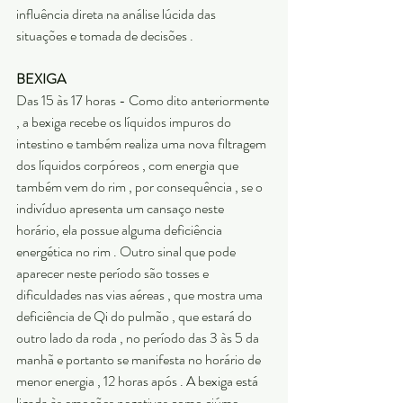
influência direta na análise lúcida das 
situações e tomada de decisões .
BEXIGA
Das 15 às 17 horas - Como dito anteriormente 
, a bexiga recebe os líquidos impuros do 
intestino e também realiza uma nova filtragem 
dos líquidos corpóreos , com energia que 
também vem do rim , por consequência , se o 
indivíduo apresenta um cansaço neste 
horário, ela possue alguma deficiência 
energética no rim . Outro sinal que pode 
aparecer neste período são tosses e 
dificuldades nas vias aéreas , que mostra uma 
deficiência de Qi do pulmão , que estará do 
outro lado da roda , no período das 3 às 5 da 
manhã e portanto se manifesta no horário de 
menor energia , 12 horas após . A bexiga está 
ligada às emoções negativas como ciúme, 