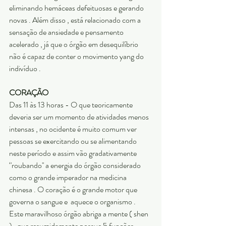
eliminando hemáceas defeituosas e gerando 
novas . Além disso , está relacionado com a 
sensação de ansiedade e pensamento 
acelerado , já que o órgão em desequilíbrio 
não é capaz de conter o movimento yang do 
indivíduo .
CORAÇÃO
Das 11 às 13 horas - O que teoricamente 
deveria ser um momento de atividades menos 
intensas , no ocidente é muito comum ver 
pessoas se exercitando ou se alimentando 
neste período e assim vão gradativamente 
‘'roubando'' a energia do órgão considerado 
como o grande imperador na medicina 
chinesa . O coração é o grande motor que 
governa o sangue e  aquece o organismo . 
Este maravilhoso órgão abriga a mente ( shen 
) , que resumidamente possue 5 funções 