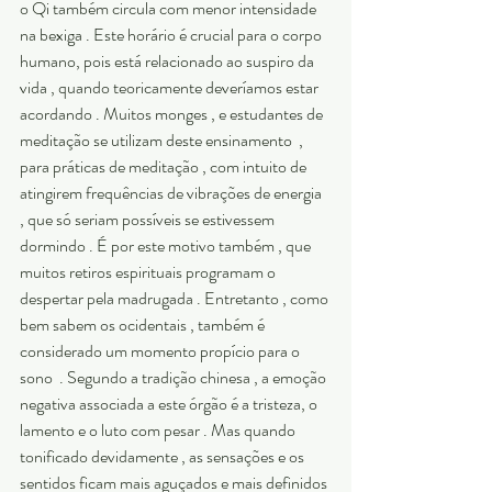
o Qi também circula com menor intensidade 
na bexiga . Este horário é crucial para o corpo 
humano, pois está relacionado ao suspiro da 
vida , quando teoricamente deveríamos estar 
acordando . Muitos monges , e estudantes de 
meditação se utilizam deste ensinamento  , 
para práticas de meditação , com intuito de 
atingirem frequências de vibrações de energia 
, que só seriam possíveis se estivessem 
dormindo . É por este motivo também , que 
muitos retiros espirituais programam o 
despertar pela madrugada . Entretanto , como 
bem sabem os ocidentais , também é 
considerado um momento propício para o 
sono  . Segundo a tradição chinesa , a emoção 
negativa associada a este órgão é a tristeza, o 
lamento e o luto com pesar . Mas quando 
tonificado devidamente , as sensações e os 
sentidos ficam mais aguçados e mais definidos 