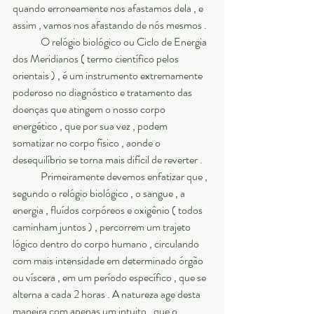
quando erroneamente nos afastamos dela , e 
assim , vamos nos afastando de nós mesmos .
	O relógio biológico ou Ciclo de Energia 
dos Meridianos ( termo científico pelos 
orientais ) , é um instrumento extremamente 
poderoso no diagnóstico e tratamento das 
doenças que atingem o nosso corpo 
energético , que por sua vez , podem 
somatizar no corpo físico , aonde o 
desequilíbrio se torna mais difícil de reverter . 
	Primeiramente devemos enfatizar que , 
segundo o relógio biológico , o sangue , a 
energia , fluídos corpóreos e oxigênio ( todos 
caminham juntos ) , percorrem um trajeto 
lógico dentro do corpo humano , circulando 
com mais intensidade em determinado órgão 
ou víscera , em um período específico , que se 
alterna a cada 2 horas . A natureza age desta 
maneira com apenas um intuito , que o 