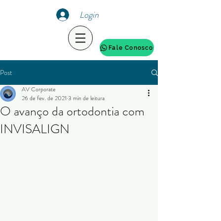
Login
Fale Conosco
Post
AV Corporate
26 de fev. de 2021
3 min de leitura
O avanço da ortodontia com
INVISALIGN